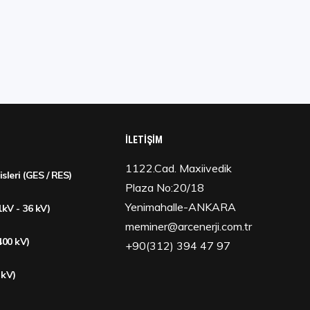
İLETIŞIM
1122.Cad. Maxiivedik
isleri (GES / RES)
Plaza No:20/18
Yenimahalle-ANKARA
1kV - 36 kV)
meminer@arcenerji.com.tr
 400 kV)
+90(312) 394 47 97
 kV)