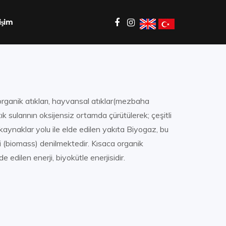
işim
organik atıkları, hayvansal atıklar(mezbaha
atık sularının oksijensiz ortamda çürütülerek; çeşitli
ik) kaynaklar yolu ile elde edilen yakıta Biyogaz, bu
si (biomass) denilmektedir. Kısaca organik
e edilen enerji, biyokütle enerjisidir.