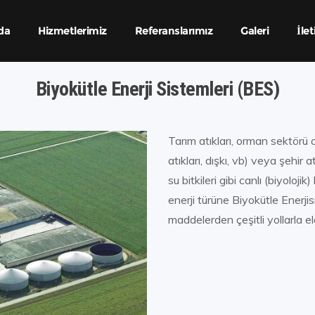
da
Hizmetlerimiz
Referanslarımız
Galeri
İlet
Biyokütle Enerji Sistemleri (BES)
Tarım atıkları, orman sektörü 
atıkları, dışkı, vb) veya şehir 
su bitkileri gibi canlı (biyoloj
enerji türüne Biyokütle Enerji
maddelerden çeşitli yollarla eld